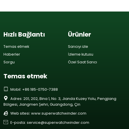
Hızlı Bağlantı
Ürünler
Temas etmek
Sarıcıyı izle
Haberler
İzleme kutusu
Sorgu
Özel Saat Sarıcı
Temas etmek

Mobil: +86 185-0750-7388

Adres: 201, 202, Bina 1, No. 3, Jianda Kuzey Yolu, Pengjiang
Bölgesi, Jiangmen Şehri, Guangdong, Çin

Web sitesi:
www.superwatchwinder.com

E-posta: service@superwatchwinder.com